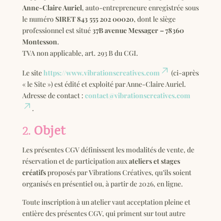
Anne-Claire Auriel
, auto-entrepreneure enregistrée sous
le numéro
SIRET 843 555 202 00020
, dont le siège
professionnel est situé
37B avenue Messager – 78360
Montesson
.
TVA non applicable, art. 293 B du CGI.
Le site
https://www.vibrationscreatives.com
(ci-après
« le Site ») est édité et exploité par Anne-Claire Auriel.
Adresse de contact :
contact@vibrationscreatives.com
.
Objet
2.
Les présentes CGV définissent les modalités de vente, de
réservation et de participation aux
ateliers et stages
créatifs
proposés par Vibrations Créatives, qu’ils soient
organisés en présentiel ou, à partir de 2026, en ligne.
Toute inscription à un atelier vaut acceptation pleine et
entière des présentes CGV, qui priment sur tout autre