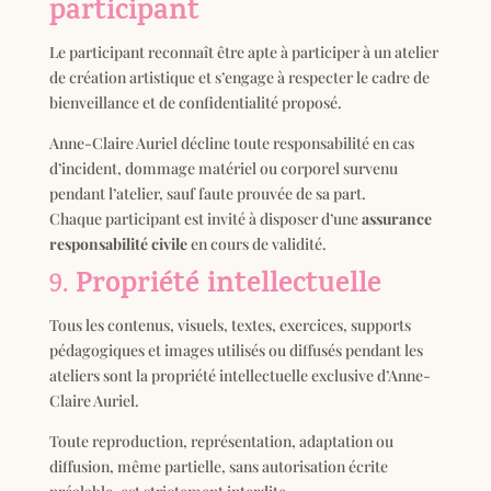
participant
Le participant reconnaît être apte à participer à un atelier
de création artistique et s’engage à respecter le cadre de
bienveillance et de confidentialité proposé.
Anne-Claire Auriel décline toute responsabilité en cas
d’incident, dommage matériel ou corporel survenu
pendant l’atelier, sauf faute prouvée de sa part.
Chaque participant est invité à disposer d’une
assurance
responsabilité civile
en cours de validité.
Propriété intellectuelle
9.
Tous les contenus, visuels, textes, exercices, supports
pédagogiques et images utilisés ou diffusés pendant les
ateliers sont la propriété intellectuelle exclusive d’Anne-
Claire Auriel.
Toute reproduction, représentation, adaptation ou
diffusion, même partielle, sans autorisation écrite