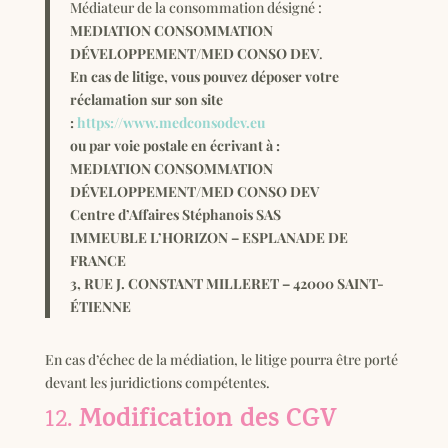
Médiateur de la consommation désigné :
MEDIATION CONSOMMATION
DÉVELOPPEMENT/MED CONSO DEV
.
En cas de litige, vous pouvez déposer votre
réclamation sur son site
:
https://www.medconsodev.eu
ou par voie postale en écrivant à :
MEDIATION CONSOMMATION
DÉVELOPPEMENT/MED CONSO DEV
Centre d’Affaires Stéphanois SAS
IMMEUBLE L’HORIZON – ESPLANADE DE
FRANCE
3, RUE J. CONSTANT MILLERET – 42000 SAINT-
ÉTIENNE
En cas d’échec de la médiation, le litige pourra être porté
devant les juridictions compétentes.
Modification des CGV
12.