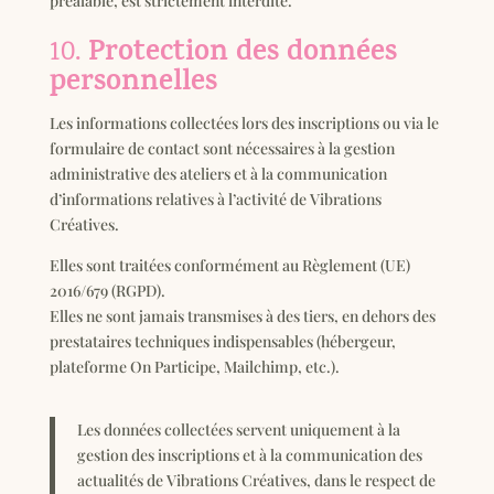
préalable, est strictement interdite.
Protection des données
10.
personnelles
Les informations collectées lors des inscriptions ou via le
formulaire de contact sont nécessaires à la gestion
administrative des ateliers et à la communication
d’informations relatives à l’activité de Vibrations
Créatives.
Elles sont traitées conformément au Règlement (UE)
2016/679 (RGPD).
Elles ne sont jamais transmises à des tiers, en dehors des
prestataires techniques indispensables (hébergeur,
plateforme On Participe, Mailchimp, etc.).
Les données collectées servent uniquement à la
gestion des inscriptions et à la communication des
actualités de Vibrations Créatives, dans le respect de