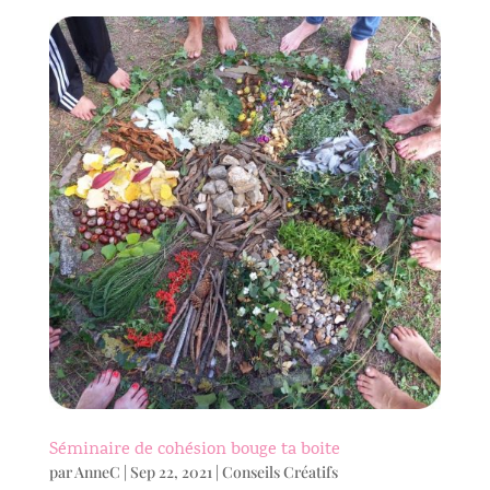
Séminaire de cohésion bouge ta boite
par
AnneC
|
Sep 22, 2021
|
Conseils Créatifs